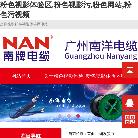
粉色视影体验区,粉色视影污,粉色网站,粉
色污视频
欢迎来到粉色视影体验区电缆！
网站首页
关于粉色视影体验
粉色视影体验区实
区
力
当前位置：
首页
>
研发实力
栏目导航