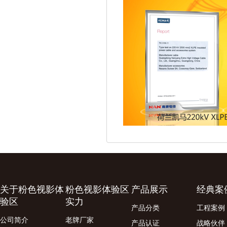
关于粉色视影体
粉色视影体验区
产品展示
经典案
验区
实力
产品分类
工程案例
公司简介
老牌厂家
产品认证
战略伙伴